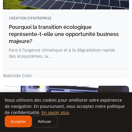
CRÉATION D’ENTREPRISE
Pourquoi la transition écologique
représente-t-elle une opportunité business
majeure?
Face à l’urgence climatique et à la dégradation rapide
des écosystèmes, la…
Mathilde Colin
Nous utilisons des cookies pour améliorer votre expérience
de navigation. En poursuivant, vous acceptez notre politique
de confidentialité.
En savoir plus
Accepter
Refuser